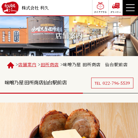
株式会社 利久
テイクアウト
デリバリー
店舗案内
>
店舗案内
>
田所商店
>
味噌乃屋 田所商店 仙台駅前店
味噌乃屋 田所商店
仙台駅前店
022-796-5539
TEL