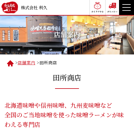
株式会社 利久
テイクアウト
デリバリー
店舗案内
>
店舗案内
>
田所商店
田所商店
北海道味噌や信州味噌、九州麦味噌など
全国のご当地味噌を使った味噌ラーメンが味
わえる専門店