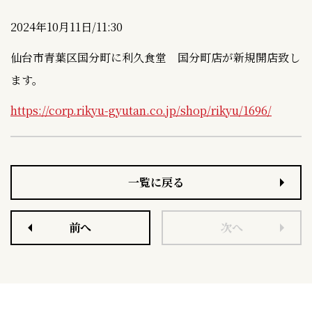
a
i
2024年10月11日/11:30
c
n
仙台市青葉区国分町に利久食堂 国分町店が新規開店致し
e
e
ます。
b
https://corp.rikyu-gyutan.co.jp/shop/rikyu/1696/
o
o
一覧に戻る
k
前へ
次へ