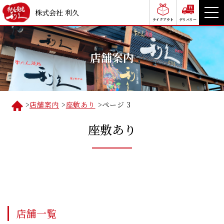
株式会社 利久
テイクアウト
デリバリー
店舗案内
>
店舗案内
>
座敷あり
>
ページ 3
座敷あり
店舗一覧