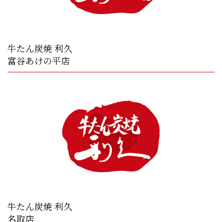
牛たん炭焼 利久
富谷あけの平店
牛たん炭焼 利久
名取店