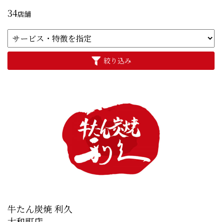
34
店舗
絞り込み
牛たん炭焼 利久
大和町店