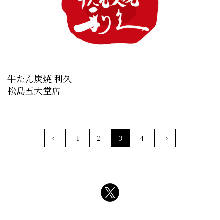
牛たん炭焼 利久
松島五大堂店
←
1
2
3
4
→