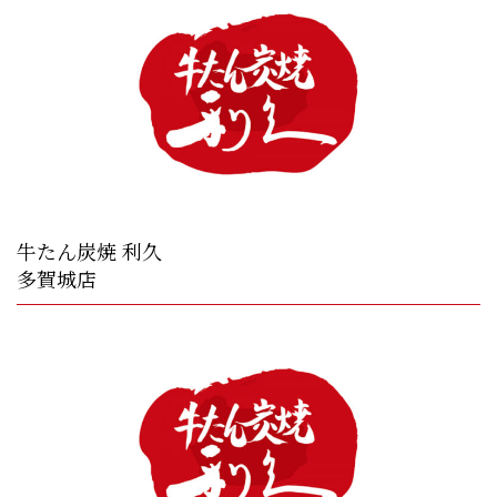
牛たん炭焼 利久
多賀城店