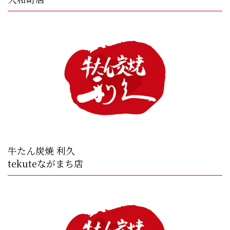
牛たん炭焼 利久
tekuteながまち店