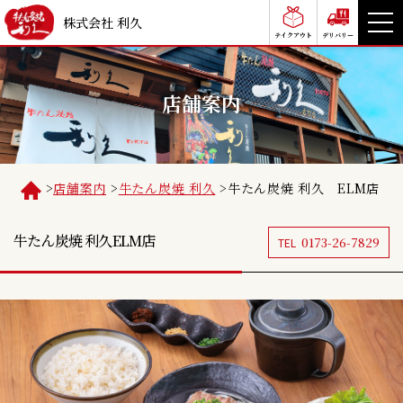
株式会社 利久
テイクアウト
デリバリー
店舗案内
>
店舗案内
>
牛たん炭焼 利久
>
牛たん炭焼 利久 ELM店
牛たん炭焼 利久
ELM店
0173-26-7829
TEL