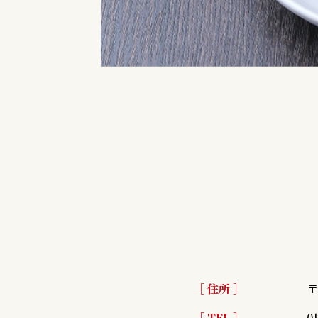
［ 住所 ］
〒
［ TEL ］
0