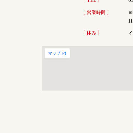
［ 営業時間 ］
※
1
［ 休み ］
イ