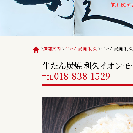
>
店舗案内
>
牛たん炭焼 利久
>
牛たん炭焼 利
牛たん炭焼 利久
イオンモ
018-838-1529
TEL