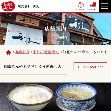
株式会社 利久
テイクアウト
デリバリー
店舗案内
>
店舗案内
>
牛たん炭焼 利久
>
仙臺たんや 利久 さいたま
仙臺たんや 利久
さいたま新都心店
048-650-7221
TEL