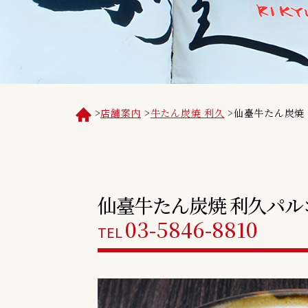
>
店舗案内
>
牛たん炭焼 利久
>
仙臺牛たん炭焼
仙臺牛たん炭焼 利久
パル
03-5846-8810
TEL