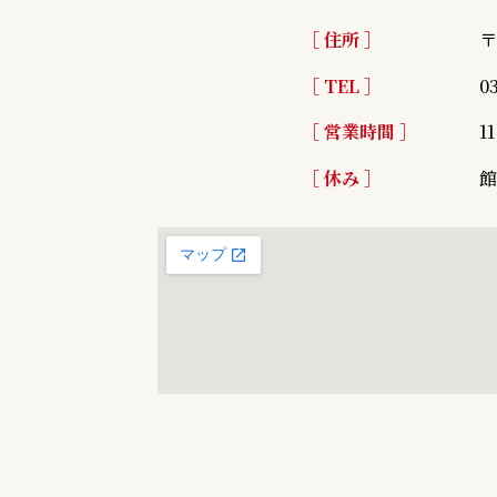
［ 住所 ］
〒
［ TEL ］
0
［ 営業時間 ］
1
［ 休み ］
館