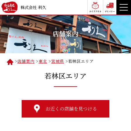
株式会社 利久
テイクアウト
デリバリー
店舗案内
>
店舗案内
>
東北
>
宮城県
>
若林区エリア
若林区エリア
お近くの店舗を見つける