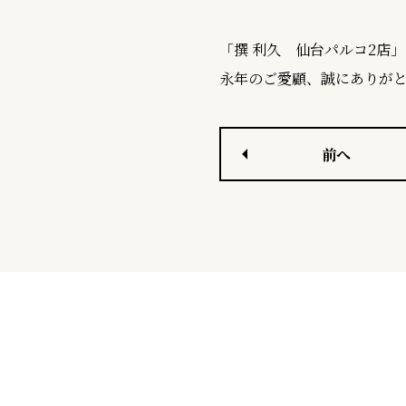
c
n
「撰 利久 仙台パルコ2店」
永年のご愛顧、誠にありが
e
e
b
前へ
o
o
k