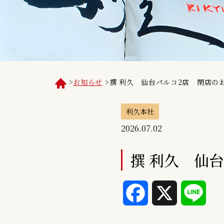
>
お知らせ
>
撰 利久 仙台パルコ2店 閉店の
利久本社
2026.07.02
撰 利久 仙
F
X
L
a
i