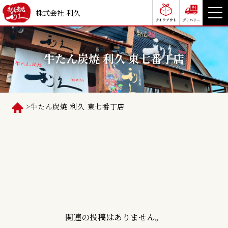
株式会社 利久
テイクアウト
デリバリー
牛たん炭焼 利久 東七番丁店
>
牛たん炭焼 利久 東七番丁店
関連の投稿はありません。