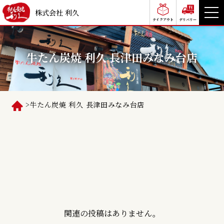
株式会社 利久
テイクアウト
デリバリー
牛たん炭焼 利久 長津田みなみ台店
>
牛たん炭焼 利久 長津田みなみ台店
関連の投稿はありません。