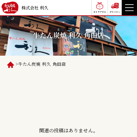
株式会社 利久
テイクアウト
デリバリー
牛たん炭焼 利久 角田店
>
牛たん炭焼 利久 角田店
関連の投稿はありません。