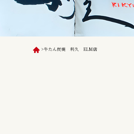
>
牛たん炭焼 利久 ELM店